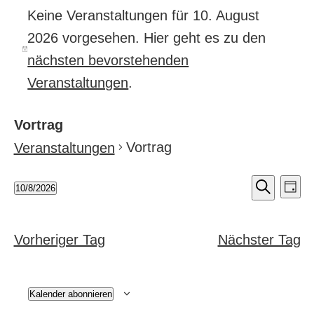
Keine Veranstaltungen für 10. August
2026 vorgesehen. Hier geht es zu den
nächsten bevorstehenden
Veranstaltungen
.
Vortrag
Vortrag
Veranstaltungen
Veran
Ver
10/8/2026
Tag
An
Suche
Datum
Suche
Nav
wählen.
und
Vorheriger Tag
Nächster Tag
Ansic
Navig
Kalender abonnieren