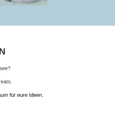
N
nsee?
reats.
aum für eure Ideen.