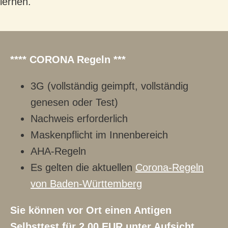
lernen.
**** CORONA Regeln ***
3G (vollständig geimpft, vollständig
genesen oder Test)
Nachweis erforderlich
Maskenpflicht im Innenbereich
AHA-Regeln
Es gelten die aktuellen
Corona-Regeln
von Baden-Württemberg
Sie können vor Ort einen Antigen
Selbsttest für 2,00 EUR unter Aufsicht