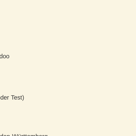
adoo
oder Test)