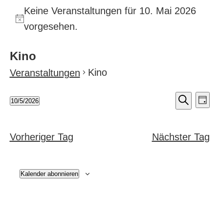
Keine Veranstaltungen für 10. Mai 2026
vorgesehen.
Kino
Kino
Veranstaltungen
Veran
Ver
10/5/2026
Tag
An
Suche
Datum
Suche
Nav
wählen.
und
Vorheriger Tag
Nächster Tag
Ansic
Navig
Kalender abonnieren